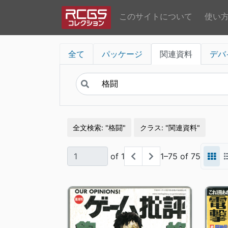
このサイトについて
使い
全て
パッケージ
関連資料
デバ
全文検索
格闘
クラス
関連資料
of 1
1–75 of 75