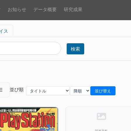
方
お知らせ
データ概要
研究成果
イス
検索
並び順
並び替え
関連資料