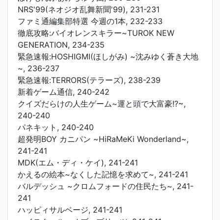
NRS'99(ネオジオ乱舞新聞'99), 231-231
ファミ通編集部特選 今週の1本, 232-233
徹底攻略:バイオレンスキラー~TUROK NEW
GENERATION, 234-235
緊急速報:HOSHIGMI(ほしがみ) ~沈みゆく蒼き大地
~, 236-237
緊急速報:TERRORS(テラーズ), 238-239
新着ゲーム通信, 240-242
クイズだらけの人生ゲーム~運と頭で大富豪!?~,
240-240
パネキット, 240-240
超発明BOY カニパン ~HiRaMeKi Wonderland~,
241-241
MDK(エム・ディ・ケイ), 241-241
かえるの絵本~なくした記憶を求めて~, 241-241
バルデッシュ ~クロムフォードの住民たち~, 241-
241
ハッピィサルベージ, 241-241