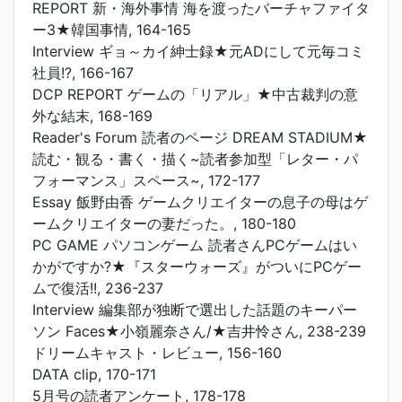
REPORT 新・海外事情 海を渡ったバーチャファイタ
ー3★韓国事情, 164-165
Interview ギョ～カイ紳士録★元ADにして元毎コミ
社員!?, 166-167
DCP REPORT ゲームの「リアル」★中古裁判の意
外な結末, 168-169
Reader's Forum 読者のページ DREAM STADIUM★
読む・観る・書く・描く~読者参加型「レター・パ
フォーマンス」スペース~, 172-177
Essay 飯野由香 ゲームクリエイターの息子の母はゲ
ームクリエイターの妻だった。, 180-180
PC GAME パソコンゲーム 読者さんPCゲームはい
かがですか?★『スターウォーズ』がついにPCゲー
ムで復活!!, 236-237
Interview 編集部が独断で選出した話題のキーパー
ソン Faces★小嶺麗奈さん/★吉井怜さん, 238-239
ドリームキャスト・レビュー, 156-160
DATA clip, 170-171
5月号の読者アンケート, 178-178