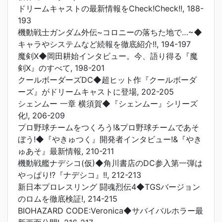
ドリームキャストの最新情報をCheck!Check!!, 188-
193
機動戦士ガンダム外伝~コロニーの落ちた地で…~◆
キャラやシステムなど続報を徹底紹介!!, 194-197
魔剣X◆岡田耕始インタビュー。今、語り得る『魔
剣X』のすべて, 198-201
クールボーダーズDC◆超ヒット作『クールボーダ
ーズ』がドリームキャストに登場, 202-205
シェンムー 一章 横須賀◆『シェンムー』シリーズ
化!, 206-209
プロ野球チームをつくろう!&プロ野球チームであそ
ぼう!◆『やきゅつく』開発者インタビュー!&『やき
ゅあそ』最新情報, 210-211
機動戦艦ナデシコ(仮)◆角川書店のDC参入第一弾は
やっぱり!?『ナデシコ』!!, 212-213
新日本プロレスリング 闘魂烈伝4◆TGSバージョン
のロムを徹底検証!, 214-215
BIOHAZARD CODE:Veronica◆サバイバルホラー最