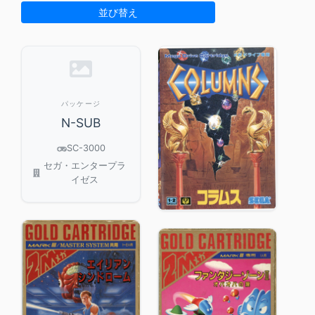
並び替え
パッケージ
N-SUB
SC-3000
セガ・エンタープラ
イゼス