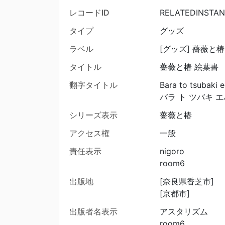
レコードID
RELATEDINSTAN
タイプ
グッズ
ラベル
[グッズ] 薔薇と椿
タイトル
薔薇と椿 絵葉書
翻字タイトル
Bara to tsubaki 
バラ ト ツバキ 
シリーズ表示
薔薇と椿
アクセス権
一般
責任表示
nigoro
room6
出版地
[奈良県香芝市]
[京都市]
出版者名表示
アスタリズム
room6