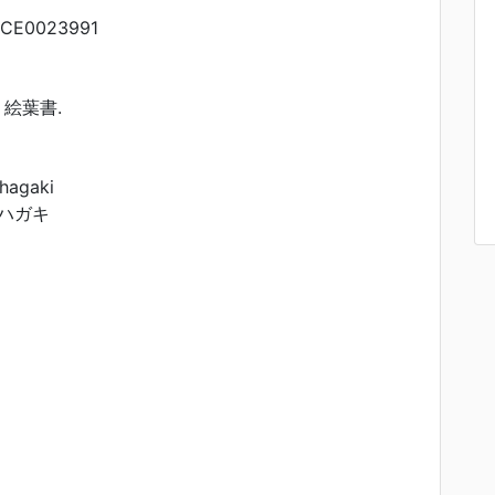
CE0023991
 絵葉書.
ehagaki
エハガキ