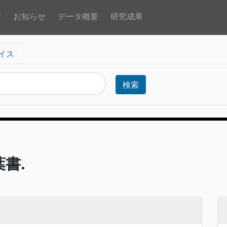
方
お知らせ
データ概要
研究成果
イス
検索
葉書.