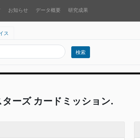
方
お知らせ
データ概要
研究成果
イス
検索
スターズ カードミッション.