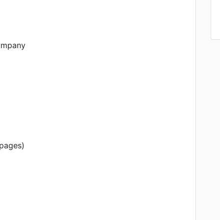
ompany
 pages)