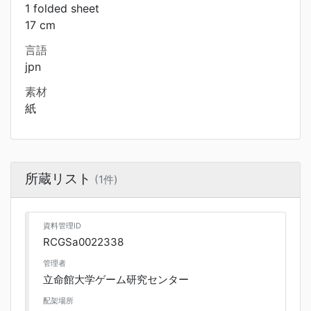
1 folded sheet
17 cm
言語
jpn
素材
紙
所蔵リスト
(1件)
資料管理ID
RCGSa0022338
管理者
立命館大学ゲーム研究センター
配架場所