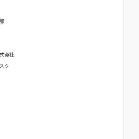
部
式会社
スク