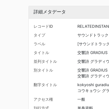
詳細メタデータ
レコードID
RELATEDINSTA
タイプ
サウンドトラック
ラベル
[サウンドトラック] 
タイトル
交響詩 GRADIUS 
並列タイトル
交響詩 グラディウ
別タイトル
交響詩 GRADIUS I
交響詩 グラディウス 
翻字タイトル
kokyoshi guradiu
コウキョウシ グラ
アクセス権
一般
刊行方式
単巻資料