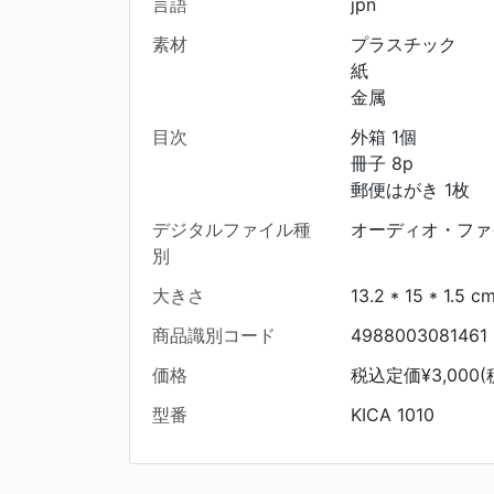
言語
jpn
素材
プラスチック
紙
金属
目次
外箱 1個
冊子 8p
郵便はがき 1枚
デジタルファイル種
オーディオ・ファ
別
大きさ
13.2 * 15 * 1.5 c
商品識別コード
4988003081461
価格
税込定価¥3,000(
型番
KICA 1010