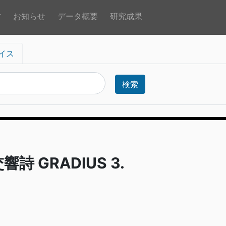
方
お知らせ
データ概要
研究成果
イス
検索
詩 GRADIUS 3.