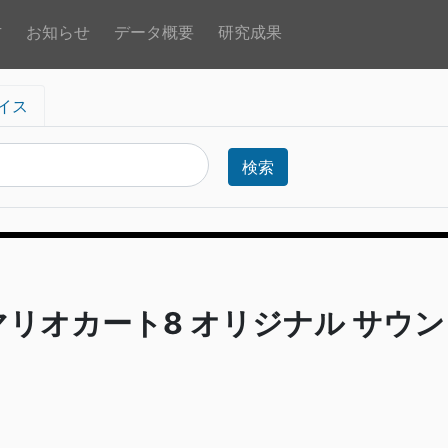
方
お知らせ
データ概要
研究成果
イス
検索
マリオカート8 オリジナル サウ