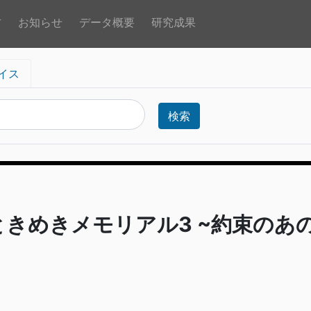
方
お知らせ
データ概要
研究成果
イス
検索
ときめきメモリアル3 ~約束のあ