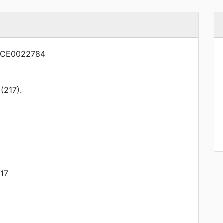
NCE0022784
217).
17