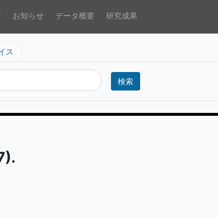
方
お知らせ
データ概要
研究成果
イス
検索
).