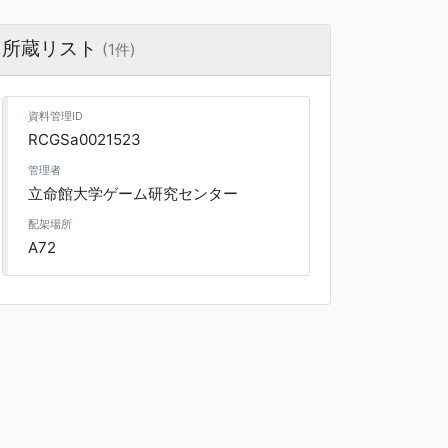
所蔵リスト
(1件)
資料管理ID
RCGSa0021523
管理者
立命館大学ゲーム研究センター
配架場所
A72