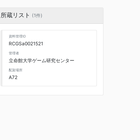
所蔵リスト
(1件)
資料管理ID
RCGSa0021521
管理者
立命館大学ゲーム研究センター
配架場所
A72