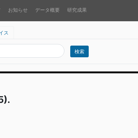
方
お知らせ
データ概要
研究成果
イス
検索
).