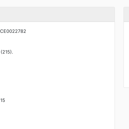
NCE0022782
215).
15