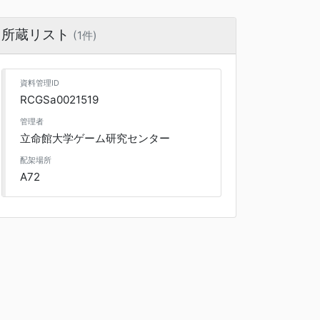
所蔵リスト
(1件)
資料管理ID
RCGSa0021519
管理者
立命館大学ゲーム研究センター
配架場所
A72