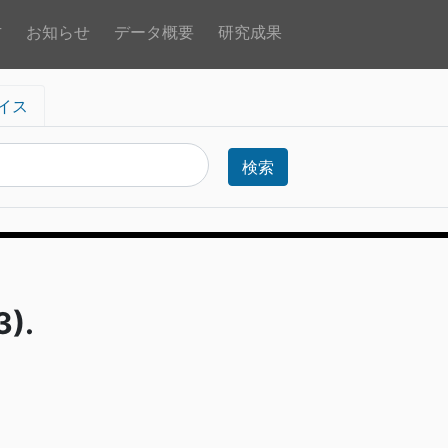
方
お知らせ
データ概要
研究成果
イス
検索
).