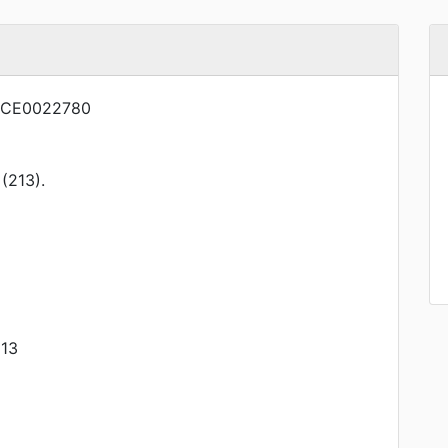
NCE0022780
213).
13