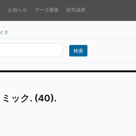
方
お知らせ
データ概要
研究成果
イス
検索
ック. (40).