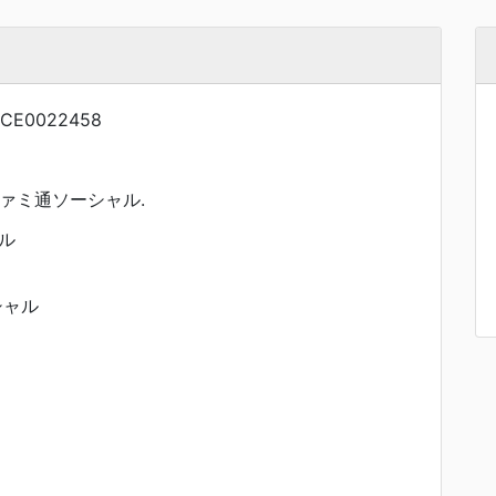
NCE0022458
ファミ通ソーシャル.
ル
シャル