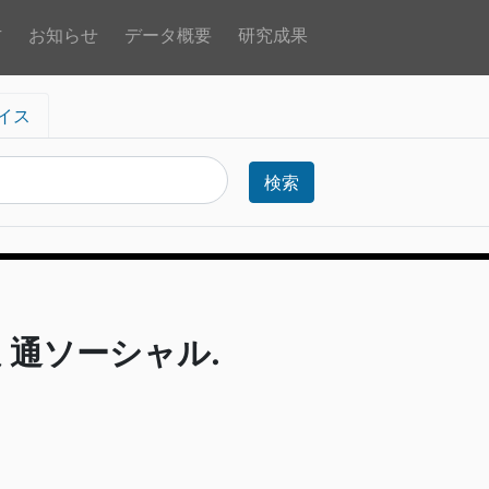
方
お知らせ
データ概要
研究成果
イス
検索
ミ通ソーシャル.