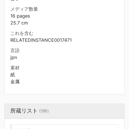
メディア数量
16 pages
25.7 cm
これを含む
RELATEDINSTANCE0017471
言語
jpn
素材
紙
金属
所蔵リスト
(1件)