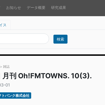
方
お知らせ
データ概要
研究成果
イス
検索
> 雑誌
 月刊 Oh!FMTOWNS. 10(3).
03-01
フトバンク株式会社