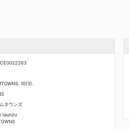
NCE0022263
TOWNS. 10(3).
NS
ムタウンズ
 taunzu
TOWNS