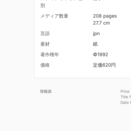
別
メディア数量
208 pages
27.7 cm
言語
jpn
素材
紙
著作権年
©1992
価格
定価620円
情報源
Pric
Title
Date