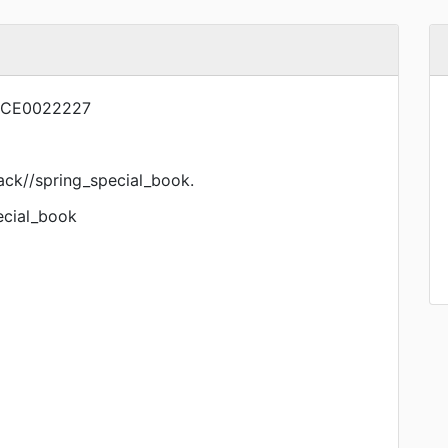
NCE0022227
//spring_special_book.
ecial_book