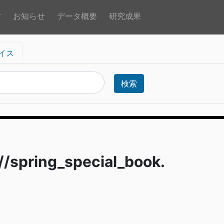
方
お知らせ
データ概要
研究成果
イス
検索
pring_special_book.