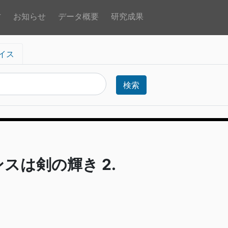
方
お知らせ
データ概要
研究成果
イス
検索
ンスは剣の輝き 2.