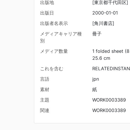
出版地
[東京都千代田区]
出版日
2000-01-01
出版者名表示
[角川書店]
メディアキャリア種
冊子
別
メディア数量
1 folded sheet (
25.6 cm
これを含む
RELATEDINSTAN
言語
jpn
素材
紙
主題
WORK0003389
関連
WORK0003389