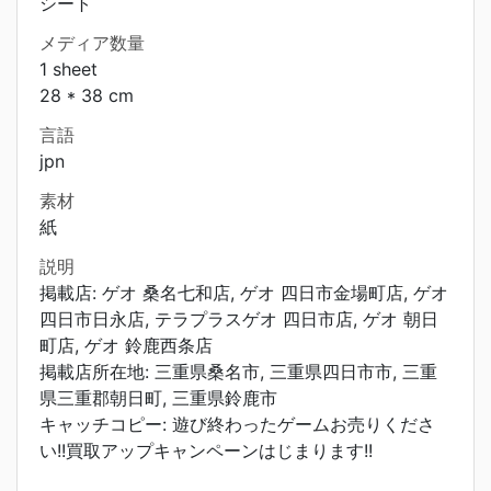
シート
メディア数量
1 sheet
28 * 38 cm
言語
jpn
素材
紙
説明
掲載店: ゲオ 桑名七和店, ゲオ 四日市金場町店, ゲオ
四日市日永店, テラプラスゲオ 四日市店, ゲオ 朝日
町店, ゲオ 鈴鹿西条店
掲載店所在地: 三重県桑名市, 三重県四日市市, 三重
県三重郡朝日町, 三重県鈴鹿市
キャッチコピー: 遊び終わったゲームお売りくださ
い!!買取アップキャンペーンはじまります!!