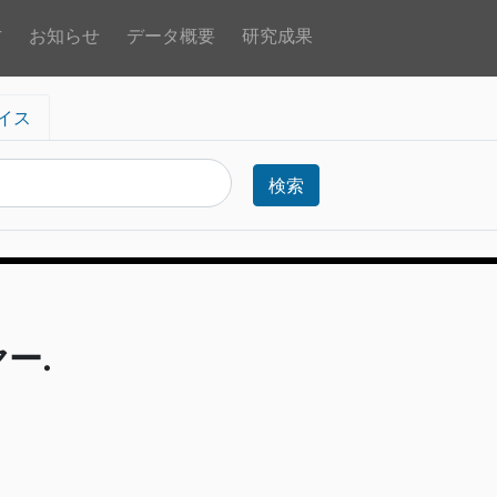
方
お知らせ
データ概要
研究成果
イス
検索
ー.