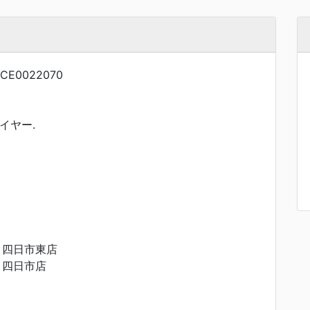
NCE0022070
イヤー.
 四日市東店
 四日市店