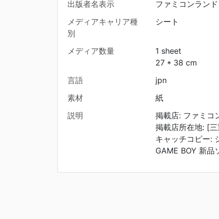
出版者名表示
ファミコンランド
メディアキャリア種
シート
別
メディア数量
1 sheet
27 * 38 cm
言語
jpn
素材
紙
説明
掲載店: ファミコ
掲載店所在地: [三
キャッチコピー:
GAME BOY 