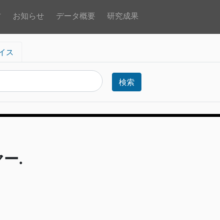
方
お知らせ
データ概要
研究成果
イス
検索
ー.