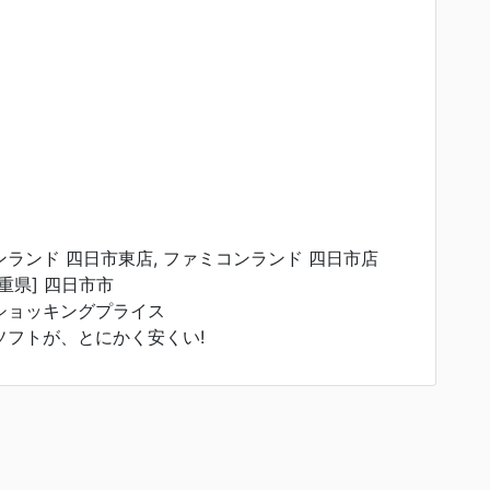
ンランド 四日市東店, ファミコンランド 四日市店
重県] 四日市市
 ショッキングプライス
新品ソフトが、とにかく安くい!