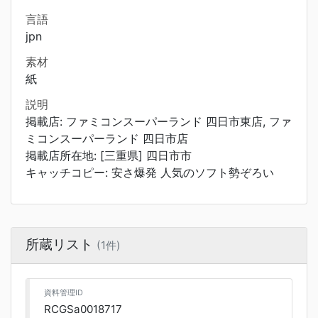
言語
jpn
素材
紙
説明
掲載店: ファミコンスーパーランド 四日市東店, ファ
ミコンスーパーランド 四日市店
掲載店所在地: [三重県] 四日市市
キャッチコピー: 安さ爆発 人気のソフト勢ぞろい
所蔵リスト
(1件)
資料管理ID
RCGSa0018717