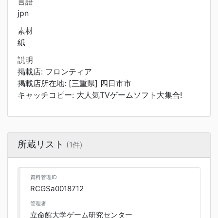
言語
jpn
素材
紙
説明
掲載店: フロンティア
掲載店所在地: [三重県] 四日市市
キャッチコピー: 大人気TVゲームソフト大集合!
所蔵リスト
(1件)
資料管理ID
RCGSa0018712
管理者
立命館大学ゲーム研究センター