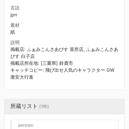
言語
jpn
素材
紙
説明
掲載店: ふぁみこんさあびす 算所店, ふぁみこんさあ
びす 白子店
掲載店所在地: [三重県] 鈴鹿市
キャッチコピー: 飛び出せ人気のキャラクター GW
激安大行進
所蔵リスト
(1件)
資料管理ID