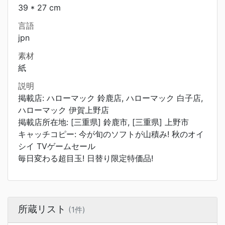
39 * 27 cm
言語
jpn
素材
紙
説明
掲載店: ハローマック 鈴鹿店, ハローマック 白子店,
ハローマック 伊賀上野店
掲載店所在地: [三重県] 鈴鹿市, [三重県] 上野市
キャッチコピー: 今が旬のソフトが山積み! 秋のオイ
シイ TVゲームセール
毎日変わる超目玉! 日替り限定特価品!
所蔵リスト
(1件)