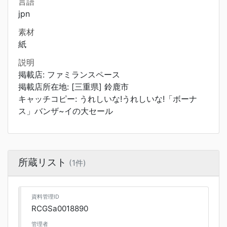
言語
jpn
素材
紙
説明
掲載店: ファミランスペース
掲載店所在地: [三重県] 鈴鹿市
キャッチコピー: うれしいな!うれしいな!「ボーナ
ス」バンザ~イの大セール
所蔵リスト
(1件)
資料管理ID
RCGSa0018890
管理者