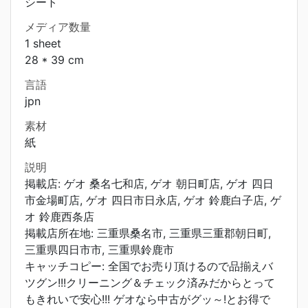
シート
メディア数量
1 sheet
28 * 39 cm
言語
jpn
素材
紙
説明
掲載店: ゲオ 桑名七和店, ゲオ 朝日町店, ゲオ 四日
市金場町店, ゲオ 四日市日永店, ゲオ 鈴鹿白子店, ゲ
オ 鈴鹿西条店
掲載店所在地: 三重県桑名市, 三重県三重郡朝日町,
三重県四日市市, 三重県鈴鹿市
キャッチコピー: 全国でお売り頂けるので品揃えバ
ツグン!!!クリーニング＆チェック済みだからとって
もきれいで安心!!! ゲオなら中古がグッ～!とお得で