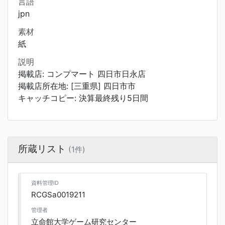
言語
jpn
素材
紙
説明
掲載店: コンプマート 四日市日永店
掲載店所在地: [三重県] 四日市市
キャッチコピー: 決算最終残り5日間
所蔵リスト
(1件)
資料管理ID
RCGSa0019211
管理者
立命館大学ゲーム研究センター