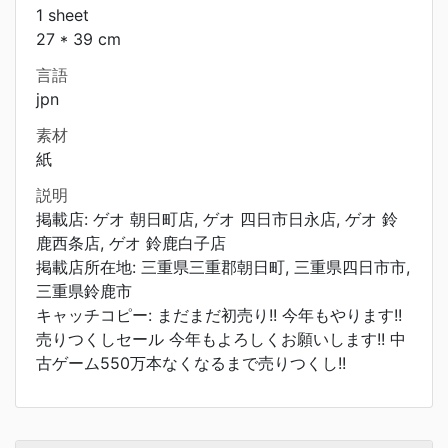
1 sheet
27 * 39 cm
言語
jpn
素材
紙
説明
掲載店: ゲオ 朝日町店, ゲオ 四日市日永店, ゲオ 鈴
鹿西条店, ゲオ 鈴鹿白子店
掲載店所在地: 三重県三重郡朝日町, 三重県四日市市,
三重県鈴鹿市
キャッチコピー: まだまだ初売り!! 今年もやります!!
売りつくしセール 今年もよろしくお願いします!! 中
古ゲーム550万本なくなるまで売りつくし!!