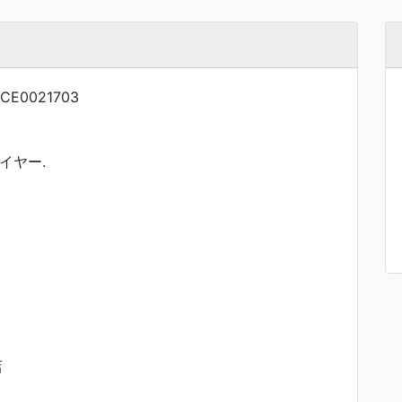
CE0021703
イヤー.
店