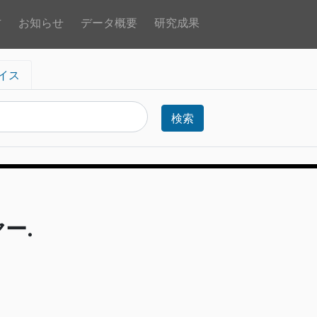
方
お知らせ
データ概要
研究成果
イス
検索
ー.