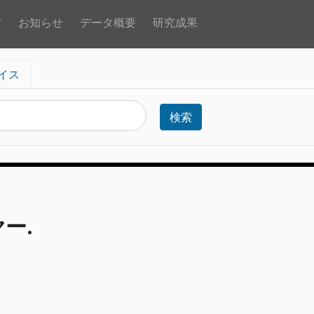
方
お知らせ
データ概要
研究成果
イス
検索
ー.