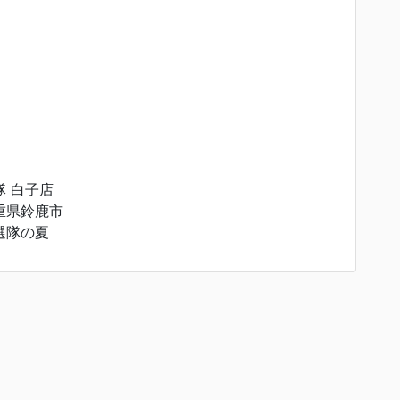
隊 白子店
重県鈴鹿市
選隊の夏