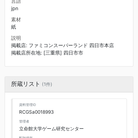
言語
jpn
素材
紙
説明
掲載店: ファミコンスーパーランド 四日市本店
掲載店所在地: [三重県] 四日市市
所蔵リスト
(1件)
資料管理ID
RCGSa0018993
管理者
立命館大学ゲーム研究センター