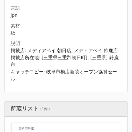
言語
jpn
素材
紙
説明
掲載店: メディアベイ 朝日店, メディアベイ 鈴鹿店
掲載店所在地: [三重県三重郡朝日町], [三重県] 鈴鹿
市
キャッチコピー: 岐阜市橋店新装オープン協賛セー
ル
所蔵リスト
(1件)
資料管理ID