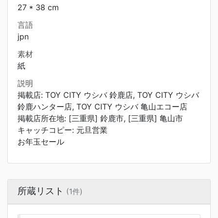
27 * 38 cm
言語
jpn
素材
紙
説明
掲載店: TOY CITY ウシバ 鈴鹿店, TOY CITY ウシバ
鈴鹿ハンター店, TOY CITY ウシバ 亀山エコー店
掲載店所在地: [三重県] 鈴鹿市, [三重県] 亀山市
キャッチコピー: 元旦営業
お年玉セール
所蔵リスト
(1件)