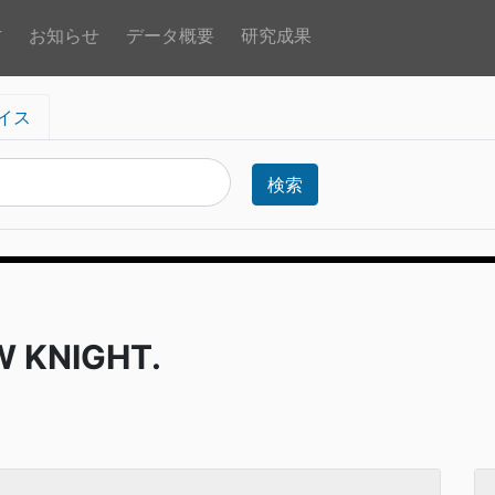
方
お知らせ
データ概要
研究成果
イス
検索
 KNIGHT.