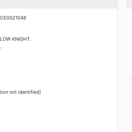
CE0021048
OW KNIGHT.
T
tion not identified]