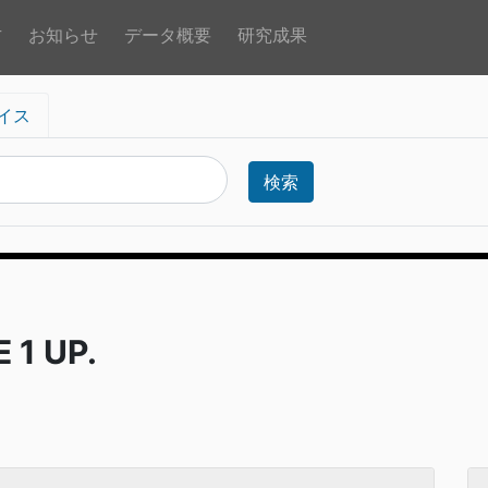
方
お知らせ
データ概要
研究成果
イス
検索
1 UP.