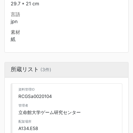
29.7 * 21 cm
言語
jpn
素材
紙
所蔵リスト
(3件)
資料管理ID
RCGSa0020104
管理者
立命館大学ゲーム研究センター
配架場所
A134.E58