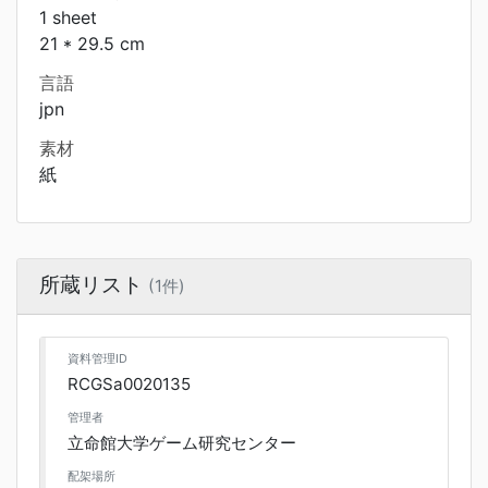
1 sheet
21 * 29.5 cm
言語
jpn
素材
紙
所蔵リスト
(1件)
資料管理ID
RCGSa0020135
管理者
立命館大学ゲーム研究センター
配架場所