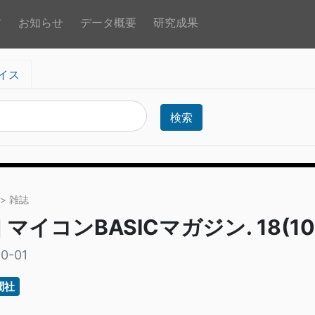
方
お知らせ
データ概要
研究成果
イス
検索
> 雑誌
] マイコンBASICマガジン. 18(10
0-01
聞社