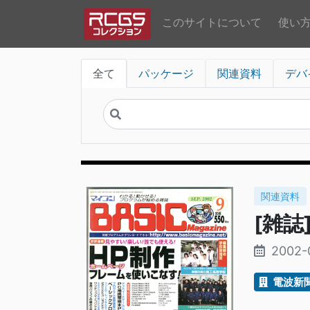
このサイトについて
使い
全て
パッケージ
関連資料
デバ
関連資料
[雑誌
2002-
電波新