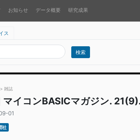
方
お知らせ
データ概要
研究成果
イス
検索
> 雑誌
] マイコンBASICマガジン. 21(9)
09-01
聞社