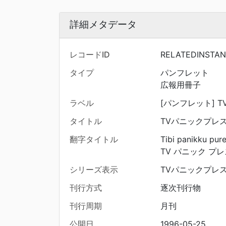
詳細メタデータ
レコードID
RELATEDINSTA
タイプ
パンフレット
広報用冊子
ラベル
[パンフレット] TV
タイトル
TVパニックプレス 1
翻字タイトル
Tibi panikku pur
TV パニック プレス
シリーズ表示
TVパニックプレ
刊行方式
逐次刊行物
刊行周期
月刊
公開日
1996-05-25