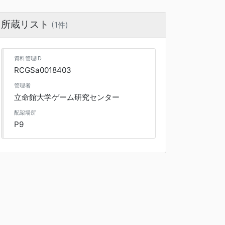
所蔵リスト
(1件)
資料管理ID
RCGSa0018403
管理者
立命館大学ゲーム研究センター
配架場所
P9