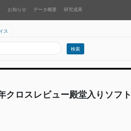
方
お知らせ
データ概要
研究成果
イス
検索
14年クロスレビュー殿堂入りソフト