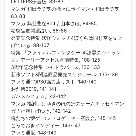
LETTERS伝言板, 83-83
マンガ 和田ラヂヲの徐々にポイマン / 和田ラヂヲ,
83-83
マンガ 無慈悲な8bit / 山本さほ, 84-85
猪突猛進開運占い, 86-86
発売記念特集 妖怪ウォッチ4ぼくらは同じ空を見上
げている, 88-107
特集 『ファイナルファンタジー14:漆黒のヴィラン
ズ』アーリーアクセス直前特集, 108-125
3周年記念特集 シャドウバース, 126-133
新作ソフト&関連商品発売スケジュール, 135-139
ファミ通TOP30協力店リスト, 140-140
おた博2019, 141-141
ガバスシステム, 142-142
マンガ 福満しげゆきのほのぼのゲームエッセイマン
ガ / 福満しげゆき, 142-142
俺たちの懐ゲー:レトロゲーマー座談会, 145-145
とっておきインディー, 146-147
ファミ通販, 148-149