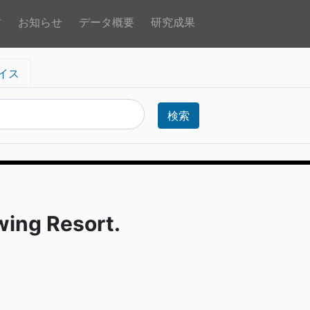
方
お知らせ
データ概要
研究成果
イス
検索
ng Resort.