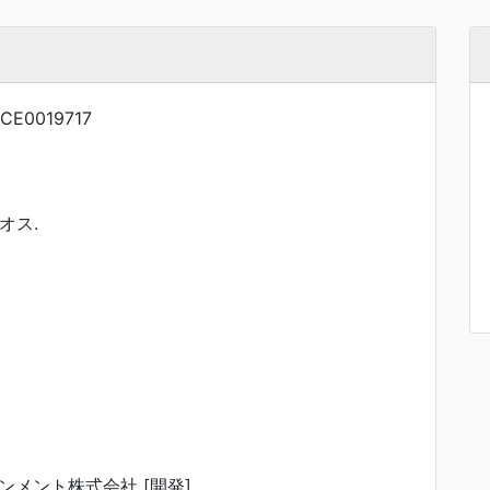
CE0019717
オス.
ンメント株式会社 [開発]