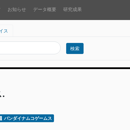
方
お知らせ
データ概要
研究成果
イス
検索
.
バンダイナムコゲームス