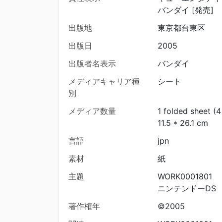
バンダイ [発売]
出版地
東京都台東区
出版日
2005
出版者名表示
バンダイ
メディアキャリア種
シート
別
メディア数量
1 folded sheet (
11.5 * 26.1 cm
言語
jpn
素材
紙
主題
WORK0001801
ニンテンドーDS
著作権年
©2005