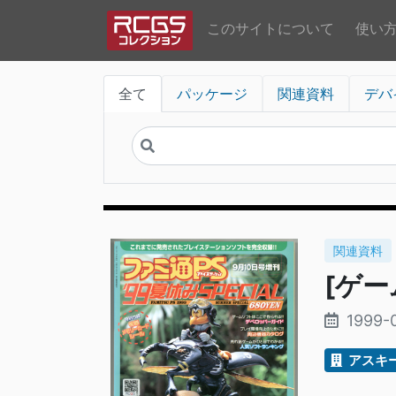
このサイトについて
使い
全て
パッケージ
関連資料
デバ
関連資料
[ゲー
1999-
アスキ