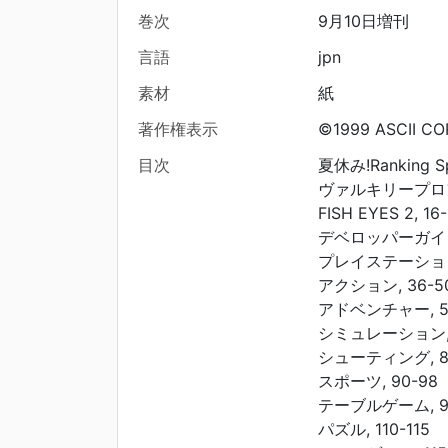
巻次
9月10日増刊
言語
jpn
素材
紙
著作権表示
©1999 ASCII COR
目次
夏休み!Ranking Spe
ヴァルキリープロファ
FISH EYES 2, 16-
デベロッパーガイド,
プレイステーション
アクション, 36-5
アドベンチャー, 50
シミュレーション, 
シューティング, 8
スポーツ, 90-98
テーブルゲーム, 98
パズル, 110-115