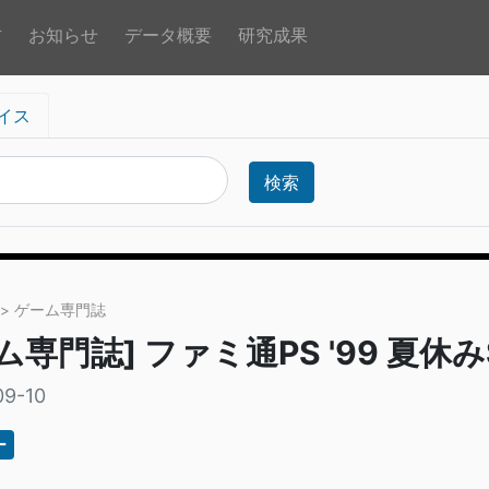
方
お知らせ
データ概要
研究成果
イス
検索
> ゲーム専門誌
ム専門誌] ファミ通PS '99 夏休みS
09-10
ー