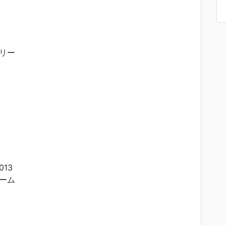
リー
013
ーム