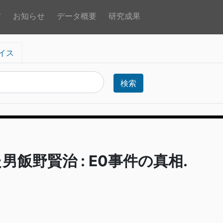
方
お知らせ
データ概要
研究成果
イス
検索
男飯野賢治 : E0事件の真相.