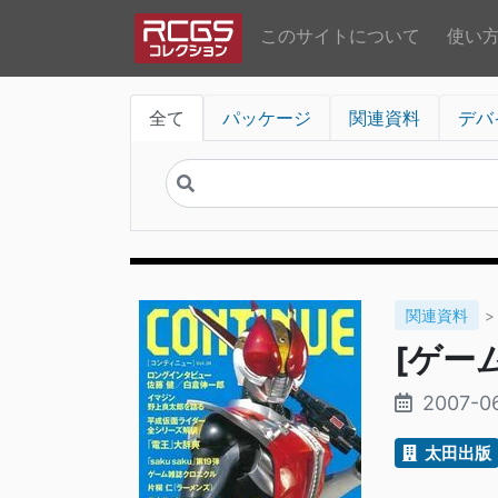
このサイトについて
使い
全て
パッケージ
関連資料
デバ
関連資料
[ゲーム
2007-0
太田出版