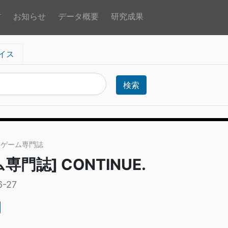
方
お知らせ
データ概要
研究成果
イス
検索
> ゲーム専門誌
専門誌] CONTINUE.
6-27