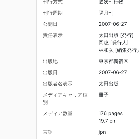
刊行方式
逐次刊行物
刊行周期
隔月刊
公開日
2007-06-27
責任表示
太田出版 [発行]
岡聡 [発行人]
林和弘 [編集発行
出版地
東京都新宿区
出版日
2007-06-27
出版者名表示
太田出版
メディアキャリア種
冊子
別
メディア数量
176 pages
19.7 cm
言語
jpn