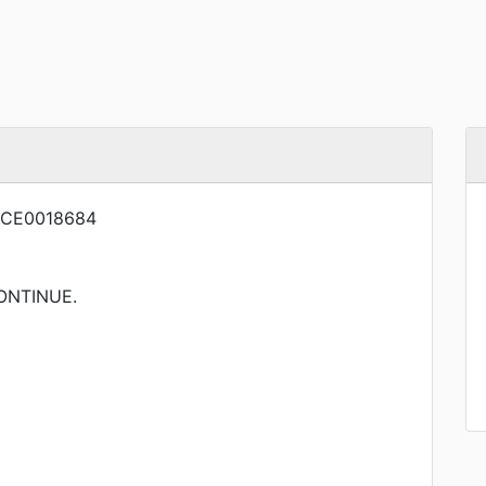
CE0018684
NTINUE.